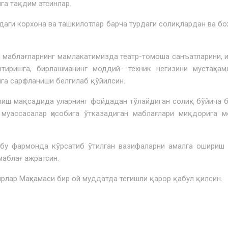
га тақдим этсинлар.
аги корхона ва ташкилотлар барча турдаги солиқлардан ва б
маблағларнинг мамлакатимизда театр-томоша санъатларини, 
иришга, бирлашманинг моддий- техник негизини мустаҳкамл
га сарфланиши белгилаб қўйилсин.
иш мақсадида уларнинг фойдадан тўлайдиган солиқ бўйича 
и муассасалар ҳисобига ўтказадиган маблағлари миқдорига 
шбу фармонда кўрсатиб ўтилган вазифаларни амалга ошириш
маблағ ажратсин.
ар Маҳкамаси бир ой муддатда тегишли қарор қабул қилсин.