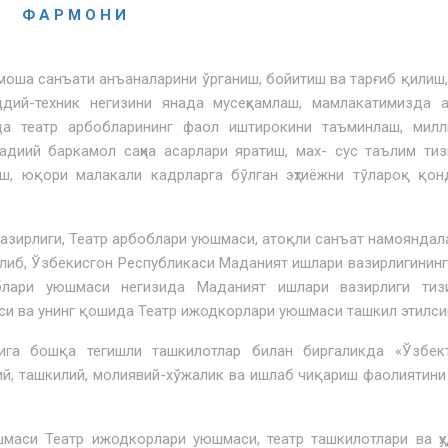
Ф А Р М О Н И
ша санъати анъаналарини ўрганиш, бойитиш ва тарғиб қилиш,
ддий-техник негизини янада мусеҳкамлаш, мамлакатимизда 
да театр арбобларининг фаол иштирокини таъминлаш, милл
адиий баркамол саҳна асарлари яратиш, мах- сус таълим ти
иш, юқори малакали кадрларга бўлган эҳтиёжни тўлароқ қо
ирлиги, Театр арбоблари уюшмаси, атоқли санъат намояндал
либ, Ўзбекисгон Республикаси Маданият ишлари вазирлигининг
блари уюшмаси негизида Мада­ният ишлари вазирлиги тиз
и ва унинг қошида Театр ижодкорлари уюш­маси ташкил этилси
 бошқа тегишли ташкилотлар билан биргаликда «Ўзбект
ий, ташкилий, молиявий-хўжалик ва ишлаб чиқариш фаолиятини
аси Театр ижодкорлари уюшмаси, театр ташкилотлари ва ҳу