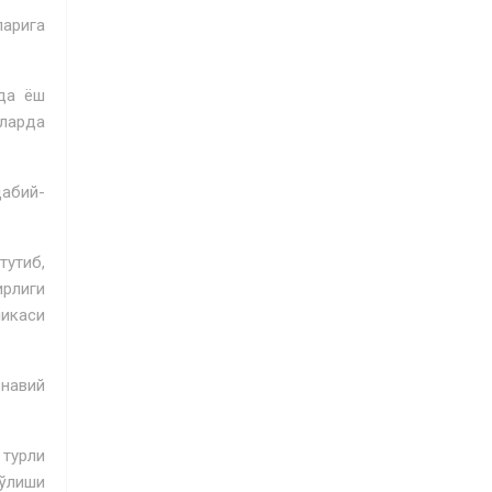
ларига
да ёш
лларда
абий-
тутиб,
ирлиги
ликаси
навий
турли
бўлиши