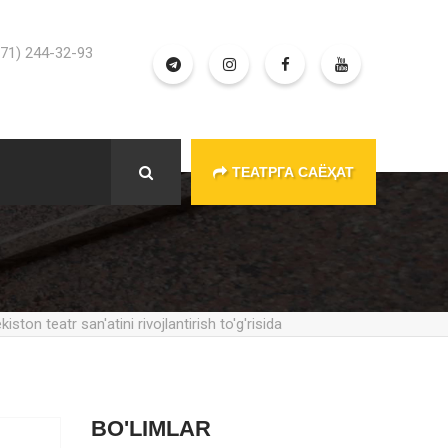
71) 244-32-93
ТЕАТРГА САЁҲАТ
iston teatr san'atini rivojlantirish to'g'risida
BO'LIMLAR