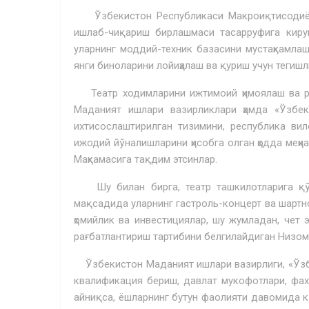
Ўзбекистон Республикаси Макроиқтисодиёт в
ишлаб-чиқариш бирлашмаси тасарруфига кирув
уларнинг моддий-техник базасини мустаҳкамлаш
янги биноларини лойиҳалаш ва қуриш учун тегиш
Театр ходимларини ижтимоий ҳимоялаш ва ра
Мада­ният ишлари вазирликлари ҳамда «Ўзбе
ихтисослаштирилган тизимини, республика вило
ижодий йўналишларини ҳисобга олган ҳодда меҳн
Маҳкамасига тақдим этсинлар.
Шу билан бирга, театр ташкилотларига қўш
мақсадида уларнинг гастроль-концерт ва шарт
ҳомийлик ва инвестициялар, шу жумладан, чет
рағбатлантириш тартибини белгилайдиган Низом
Ўзбекистон Маданият ишлари вазирлиги, «Ўзбе
ква­лификация бериш, давлат мукофотлари, фа
айниқса, ёшларнинг бутун фаолияти давомида к