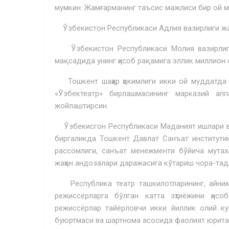
мумкин. Жамғарманинг таъсис мажлиси бир ой м
Ўзбекистон Республикаси Адлия вазирлиги жам
Ўзбекистон Республикаси Молия вазирлиги
мақсадида унинг ҳисоб рақамига эллик миллион
Тошкент шаҳар ҳокимлиги икки ой муддатда То
«Ўзбектеатр» бирлашмасининг марказий ап
жойлаштирсин.
Ўзбекисгон Республикаси Маданият ишлари ваз
биргаликда Тошкент Давлат Санъат институтинин
рассомлиги, санъат менежменти бўйича мутах
жаҳон андозалари даражасига кўтариш чора-тад
Республика театр ташкилотларининг, айниқс
режиссёрларга бўлган катта эҳтиёжини ҳис
режиссёрлар тайёрловчи икки йиллик олий ку
буюртмаси ва шартнома асосида фаолият юрита