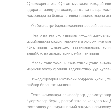
бўлимларига эга бўлган мустақил ижодий-иш
идорага тааллуқли эканидан қатьи назар, мамл
жамоалари ва бошқа тегишли ташкилотларни их
«Ўзбектеатр» бирлашмасининг асосий вазифала
Театр ва театр-студиялар ижодий жамоаларин
умумбашарий қадриятларимизга эҳтиром туйғулари
йўналтириш, шунингдек, ватанпарварлик ғоя
ташаббус ва ҳаракатларни рағбатлантириш;
Ўзбек халқ тамоши санъатлари (халқ анъанави
меросни чуқур ўрганиш, тадқиқотлар, ўҳув қўлл
Ижодкорларни ижтимоий муҳофаза қилиш, теат
ашёлар билан таъминлаш;
Театр жамоалари, режиссёрлар, драматурглар,
буюртмалар бериш, республика ва халқаро миқ
гастроллар уюштириш, илмий анжуман, симпозиум