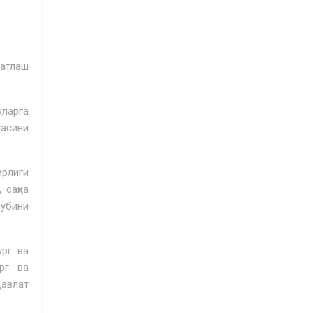
атлаш
уларга
асини
ирлиги
 саҳна
лубини
ург ва
рг ва
давлат