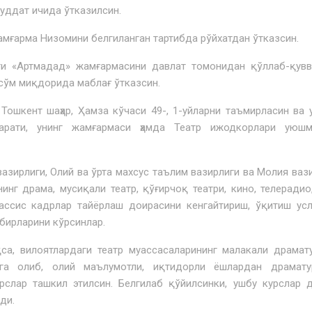
уддат ичида ўтказилсин.
ғарма Низомини белгиланган тартибда рўйхатдан ўтказсин.
 «Артмадад» жамғармасини давлат томонидан қўллаб-қувв
 сўм миқдорида маблағ ўтказсин.
шкент шаҳар, Ҳамза кўчаси 49-, 1-уйларни таъмирласин ва 
парати, унинг жамғармаси ҳамда Театр ижодкорлари уюшм
ирлиги, Олий ва ўрта махсус таълим вазирлиги ва Молия ваз
г драма, мусиқа­ли театр, қўғирчоқ театри, кино, телерадио,
ассис кадрлар тайёрлаш доирасини кенгайтириш, ўқитиш ус
бирларини кўрсинлар.
а, вилоятлардаги театр муассасаларининг малакали драмат
обга олиб, олий маълумотли, иқтидорли ёшлардан драмату
рслар ташкил этилсин. Белгилаб қўйилсинки, ушбу курслар 
ди.