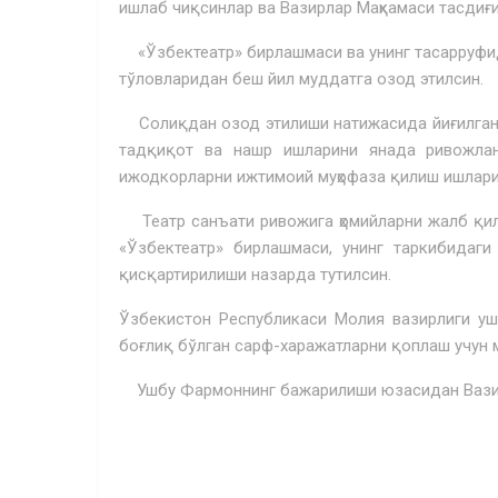
ишлаб чиқсинлар ва Вазирлар Маҳкамаси тасдиғи
«Ўзбектеатр» бирлашмаси ва унинг тасарруфид
тўловларидан беш йил муддатга озод этилсин.
Солиқдан озод этилиши натижасида йиғилган 
тадқиқот ва нашр ишларини янада ривожлант
ижодкорларни ижтимоий муҳофаза қилиш ишлари
Театр санъати ривожига ҳомийларни жалб қил
«Ўзбекте­атр» бирлашмаси, унинг таркибидаг
қисқартирилиши назарда тутилсин.
Ўзбекистон Республикаси Молия вазирлиги у
боғлиқ бўлган сарф-харажатларни қоплаш учун 
Ушбу Фармоннинг бажарилиши юзасидан Вазирл