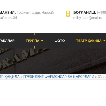
МАНЗИЛ:
Тошкент шаҳри, Навоий
БОҒЛАНИШ:
(+998
ко'часи, 34.
milliy.teatr@mail.ru
ТАКЛЛАР
ТРУППА
ФОТО
ТЕАТР ҲАҚИДА
ТР ҲАҚИДА
»
ПРЕЗИДЕНТ ФАРМОНЛАР ВА ҚАРОРЛАРИ
» O'zbek