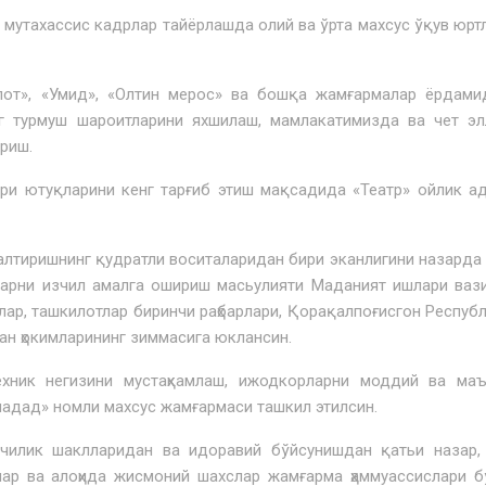
утахассис кадрлар тайёрлашда олий ва ўрта махсус ўқув юрт
т», «Умид», «Олтин мерос» ва бошқа жамғармалар ёрдами
нг турмуш шароитларини яхшилаш, мамлакатимизда ва чет э
риш.
 ютуқларини кенг тарғиб этиш мақсадида «Театр» ойлик ад
тиришнинг қудратли воситаларидан бири эканлигини назарда 
арни изчил амалга ошириш масьулияти Маданият ишлари ваз
лар, ташкилотлар биринчи раҳбарлари, Қорақалпоғисгон Респуб
ман ҳокимларининг зиммасига юклансин.
ик негизини мустаҳкамлаш, ижодкорларни моддий ва маъ
дад» номли мах­сус жамғармаси ташкил этилсин.
лик шаклларидан ва идоравий бўйсунишдан қатьи назар, 
лар ва алоҳида жисмоний шахслар жамғарма ҳаммуассислари 