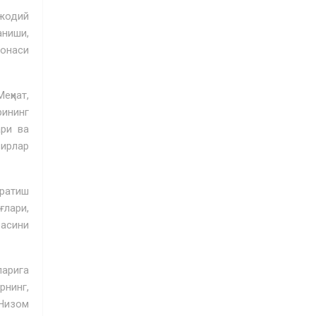
жодий
аниши,
хонаси
еҳнат,
ининг
ари ва
зирлар
ратиш
ғлари,
оасини
ларига
рнинг,
 Низом