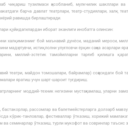
лаб чиқариш тузилмаси ҳисобланиб, мулкчилик шакллари ва
акатдаги барча давлат театрлари, театр-студиялари, халқ теа
тиёрий равишда бирлаштиради.
ри қуйидагилардан иборат эканлиги инобатга олинсин:
и халқимизнииг бой маънавий дунёси, маданий мероси, мил
ни мадҳ этувчи, истиқлолни улуғловчи ёрқин саҳна асарлари яр
ларини, миллий-эстетик тамойилларни тарғиб қилишга қара
й театри, майдон томошалари, байрамлар) соҳасидаги бой т
анмалари яратиш учун шарт-шароит туғдириш;
рларнинг моддий-техник негизини мустаҳкамлаш, уларни зам
 бастакорлар, рассомлар ва балетмейстерларга долзарб мавз
ёсда кўрик-танловлар, фестиваллар ўтказиш, хорижий мамлака
 ва семинарлар ўтказиш, турли мукофот ва совринлар таъсис э