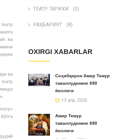
ТЕАТР ТАРИХИ
(3)
 театр
РАҲБАРИЯТ
(8)
амалга
ий ва
зимини
OXIRGI XABARLAR
ндириш
ари ва
Соҳибқирон Амир Темур
 театр
таваллудининг 690
имида
йиллиги
н.
13 апр, 2026
еатр»
Амир Темур
 йўлга
таваллудининг 690
йиллиги
дудий