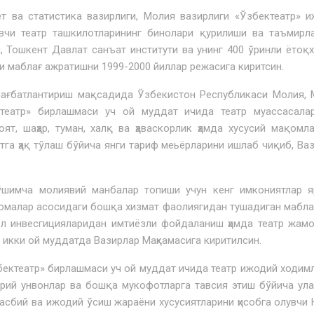
а статисти­ка вазирлиги, Молия вазирлиги «Ўзбектеатр» и
чи театр ташкилотлари­нинг бинолари қурилиши ва таъмирл
, Тошкент Давлат санъат инсти­тути ва унинг 400 ўринли ётоқ
ли маблағ ажратишни 1999-2000 йиллар режасига киритсин.
ғбатлантириш мақсадида Ўзбекистон Республикаси Молия, М
ктеатр» бирлашмаси уч ой муддат ичида театр муассасалар
ят, шаҳар, туман, халқ ва ҳаваскорлик ҳамда хусусий мақомл
атга ҳақ тўлаш бўйича янги тариф меьёрларини ишлаб чиқиб, Ва
имча молиявий манбалар топиши учун кенг имкониятлар я
номалар асосидаги бошқа хизмат фаолиягидан тушадиган мабла
 эл инвесгицияларидан имтиёзли фойдаланиш ҳамда театр жам
 икки ой муддатда Вазирлар Маҳкамасига киритилсин.
ктеатр» бирлашмаси уч ой муддат ичида театр ижодий ходим
хрий унвонлар ва бошқа мукофотларга тавсия этиш бўйича ула
асбий ва ижодий ўсиш жараёни хусусиятларини ҳисобга олувчи