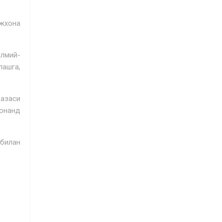
ожхона
илмий-
ашга,
базаси
монанд
 билан