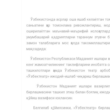
Ўзбекистонда асрлар оша яшаб келаётган томо
саньатини ҳар томонлама ривожлантириш, мо
оширилаётган маънавий-маърифий ислоҳотлар
умумбашарий қадриятларни тараннум этувчи б
замон талабларига мос ҳолда такомиллаштир
мақсадида:
Ўзбекистон Республикаси Маданият ишлари ваз
кенг жамоатчиликнинг таклифларини инобатга о
ташкилотлари ҳамда Ўзбекистон театр арбо
«Ўзбектеатр» ижодий-ишлаб чиқариш бирлашмас
Ўзбекистон Маданият ишлари вазирлигига
бирлашмасини таш­кил этиш билан боғлиқ ижод
қўйиш вазифаси юклансин.
Белгилаб қўйилсинки, «Ўзбектеатр» бирлашм