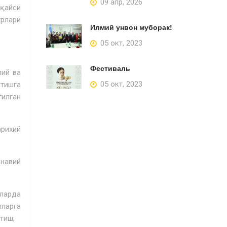
09 апр, 2026
 қайси
трлари
Илмий унвон муборак!
05 окт, 2023
Фестиваль
лий ва
05 окт, 2023
атишга
тилган
арихий
онавий
уларда
тларга
тиш;