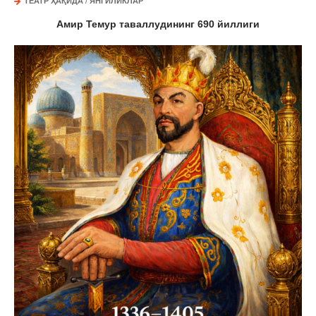
ТЕАТР ҲАҚИДА
/
ЯНГИЛИКЛАР
Амир Темур таваллудининг 690 йиллиги