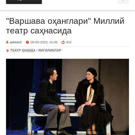
"Варшава оҳанглари" Миллий
театр саҳнасида
admin2
26-05-2023, 15:08
422
ТЕАТР ҲАҚИДА
/
ЯНГИЛИКЛАР