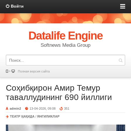
Войти
Datalife Engine
Softnews Media Group
Полная версия сайта
Соҳибқирон Амир Темур
таваллудининг 690 йиллиги
admin2
13-04-2026, 09:08
351
ТЕАТР ҲАҚИДА
/
ЯНГИЛИКЛАР