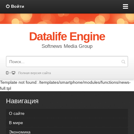
Войти
Datalife Engine
Softnews Media Group
Полная версия сайта
Template not found: /templates/smartphone/modules/functions/news-
full.tpl
Навигация
О сайте
В мире
Экономика